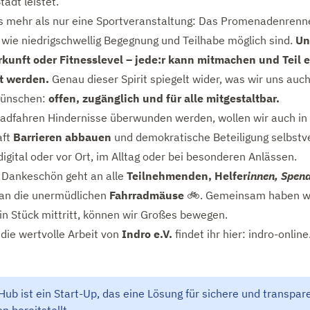
Stadt leistet.
s mehr als nur eine Sportveranstaltung: Das Promenadenrenne
, wie niedrigschwellig Begegnung und Teilhabe möglich sind.
Un
rkunft oder Fitnesslevel – jede:r kann mitmachen und Teil e
t werden.
Genau dieser Spirit spiegelt wider, was wir uns auch
wünschen:
offen, zugänglich und für alle mitgestaltbar.
adfahren Hindernisse überwunden werden, wollen wir auch in
aft
Barrieren abbauen
und demokratische Beteiligung selbstv
igital oder vor Ort, im Alltag oder bei besonderen Anlässen.
s Dankeschön geht an alle
Teilnehmenden, Helfer
innen, Spen
 an die unermüdlichen
Fahrradmäuse
🚲. Gemeinsam haben wir
in Stück mittritt, können wir Großes bewegen.
die wertvolle Arbeit von
Indro e.V.
findet ihr hier:
indro-online
b ist ein Start-Up, das eine Lösung für sichere und transpar