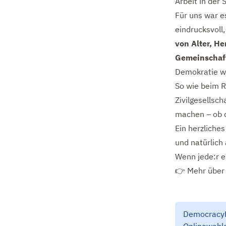
Arbeit in der 
Für uns war e
eindrucksvoll
von Alter, He
Gemeinschaf
Demokratie 
So wie beim R
Zivilgesellsch
machen – ob d
Ein herzliche
und natürlich
Wenn jede:r e
👉 Mehr über 
DemocracyHu