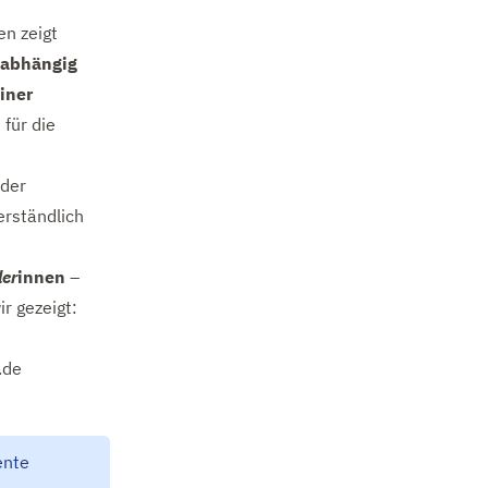
n zeigt
abhängig
iner
 für die
 der
erständlich
der
innen
–
 gezeigt:
.de
ente