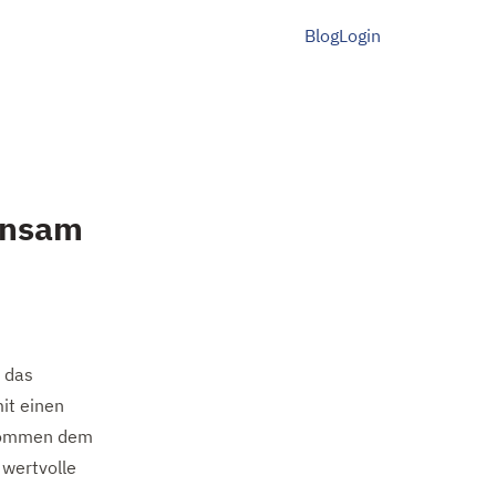
Blog
Login
insam
 das
it einen
 kommen dem
 wertvolle