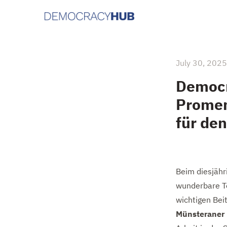
July 30, 2025
Democr
Promen
für de
Beim diesjäh
wunderbare 
wichtigen Be
Münsteraner 