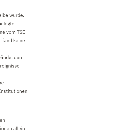
heibe wurde.
belegte
ine vom TSE
– fand keine
bäude, den
reignisse
ne
Institutionen
hen
ionen allein