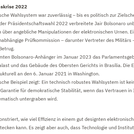
nskrise 2022
ische Wahlsystem war zuverlässig – bis es politisch zur Zielsc
der Präsidentschaftswahl 2022 verbreitete Jair Bolsonaro un
über angebliche Manipulationen der elektronischen Urnen. E
nabhängige Prüfkommission – darunter Vertreter des Militärs 
Betrug.
mten Bolsonaro-Anhänger im Januar 2023 das Parlamentsge
last und das Gebäude des Obersten Gerichts in Brasília. Die E
rukturell an den 6. Januar 2021 in Washington.
sche Beispiel zeigt: Ein technisch robustes Wahlsystem ist kei
Garantie für demokratische Stabilität, wenn das Vertrauen in 
tematisch untergraben wird.
nstriert, wie viel Effizienz in einem gut designten elektronisc
ecken kann. Es zeigt aber auch, dass Technologie und Institut