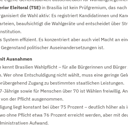
rior Eleitoral (TSE)
in Brasília ist kein Prüfgremium, das nach
organisiert die Wahl aktiv: Es registriert Kandidatinnen und Kan
arteien, beaufsichtigt die Wahlgeräte und entscheidet über Str
Institution.
 System effizient. Es konzentriert aber auch viel Macht an ei
Gegenstand politischer Auseinandersetzungen ist.
 mit Ausnahmen
n kennt Brasilien Wahlpflicht – für alle Bürgerinnen und Bürge
. Wer ohne Entschuldigung nicht wählt, muss eine geringe Ge
vorübergehend Zugang zu bestimmten staatlichen Leistungen.
7-Jährige sowie für Menschen über 70 ist Wählen freiwillig. A
s von der Pflicht ausgenommen.
igung liegt konstant bei über 75 Prozent – deutlich höher als i
wo ohne Pflicht etwa 76 Prozent erreicht werden, aber mit deu
ministrativen Aufwand.