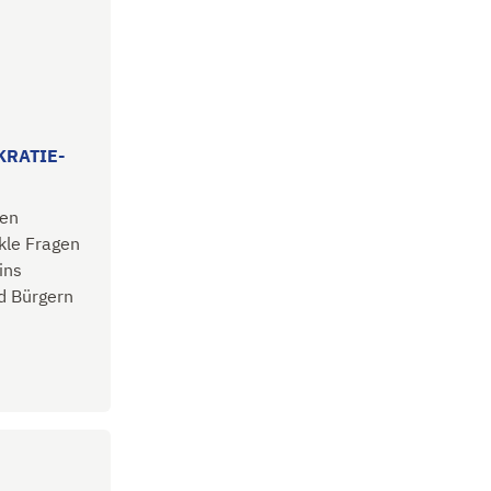
KRATIE-
hen
kle Fragen
ins
d Bürgern