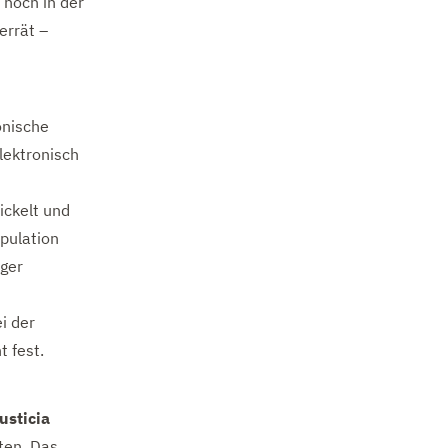
 noch in der
errät –
onische
lektronisch
ickelt und
ipulation
äger
i der
 fest.
usticia
ten. Das