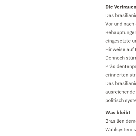
Die Vertraue
Das brasilian
Vor und nach 
Behauptungen 
eingesetzte u
Hinweise auf 
Dennoch stür
Präsidentenpa
erinnerten st
Das brasiliani
ausreichende 
politisch sys
Was bleibt
Brasilien demo
Wahlsystem st