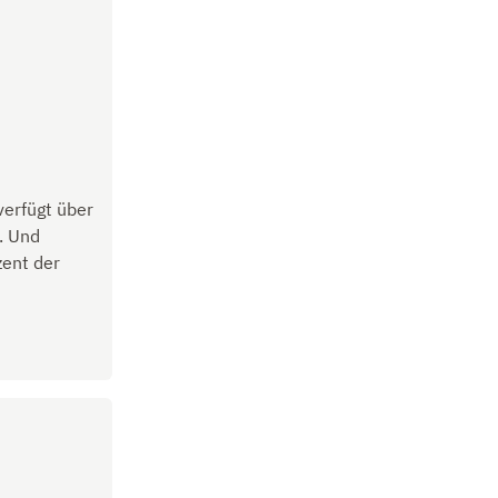
verfügt über
. Und
zent der