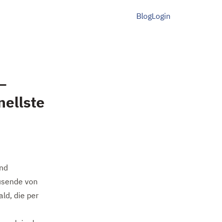
Blog
Login
–
nellste
ind
ausende von
d, die per