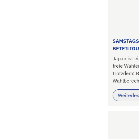
SAMSTAGS
BETEILIG
Japan ist e
freie Wahle
trotzdem: B
Wahlberecht
Weiterle