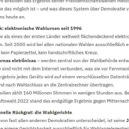
t Brasilien das Ergebnis seiner Präsidentschaftswahlen meist
e das möglich ist – und was dieses System über Demokratie v
ns heute an.
k: elektronische Wahlurnen seit 1996
rte als eines der ersten Länder weltweit flächendeckend elektr
n. Seit 2000 wird bei allen nationalen Wahlen ausschließlich e
kein Papierzettel, kein handschriftliches Kreuz.
urnas eletrônicas
– werden zentral von der Wahlbehörde entw
ie sind nicht mit dem Internet verbunden, was sie vor Fernman
Ergebnis jedes Geräts wird auf einem verschlüsselten Datentr
nd nach Wahlschluss an die Zentralrechner übertragen.
asilien zählt 160 Millionen Stimmen in wenigen Stunden aus. Be
ftswahl 2022 stand das endgültige Ergebnis gegen Mitternacht
onelle Rückgrat: die Wahlgerichte
 von fast allen anderen Demokratien unterscheidet, ist seine
J
ne eigene Gerichtsbarkeit ausschließlich für Wahlangelegenhei