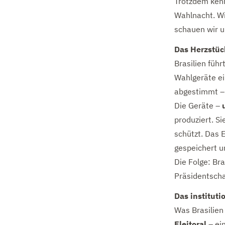
Trotzdem kenn
Wahlnacht. Wi
schauen wir u
Das Herzstüc
Brasilien füh
Wahlgeräte ei
abgestimmt – 
Die Geräte –
produziert. S
schützt. Das 
gespeichert u
Die Folge: Br
Präsidentscha
Das instituti
Was Brasilien
Eleitoral
– ei