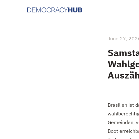
June 27, 202
Samsta
Wahlge
Auszäh
Brasilien ist
wahlberechtig
Gemeinden, v
Boot erreichba