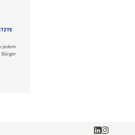
ETZTE
An jedem
 Bürger