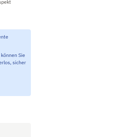
spekt
ente
, können Sie
rlos, sicher