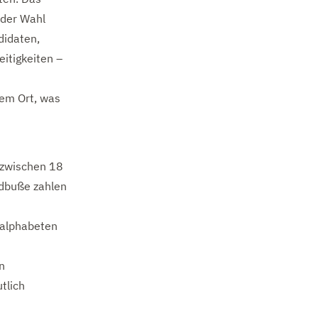
 der Wahl
didaten,
eitigkeiten –
nem Ort, was
r zwischen 18
ldbuße zahlen
nalphabeten
n
tlich