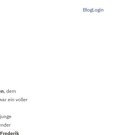
Blog
Login
en
, dem
 war ein voller
 junge
ender
Frederik