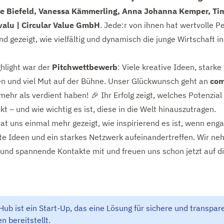
e Biefeld, Vanessa Kämmerling, Anna Johanna Kemper, Tim
alu | Circular Value GmbH
. Jede:r von ihnen hat wertvolle P
d gezeigt, wie vielfältig und dynamisch die junge Wirtschaft i
ghlight war der
Pitchwettbewerb
: Viele kreative Ideen, starke
n und viel Mut auf der Bühne. Unser Glückwunsch geht an
co
mehr als verdient haben! 🎉 Ihr Erfolg zeigt, welches Potenzial
t – und wie wichtig es ist, diese in die Welt hinauszutragen.
at uns einmal mehr gezeigt, wie inspirierend es ist, wenn enga
e Ideen und ein starkes Netzwerk aufeinandertreffen. Wir ne
nd spannende Kontakte mit und freuen uns schon jetzt auf d
b ist ein Start-Up, das eine Lösung für sichere und transpar
n bereitstellt.