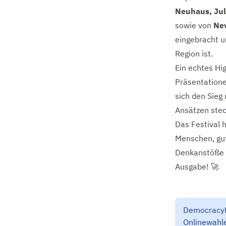
Neuhaus, Jul
sowie von
Nev
eingebracht un
Region ist.
Ein echtes Hi
Präsentatione
sich den Sieg 
Ansätzen steck
Das Festival h
Menschen, gut
Denkanstöße u
Ausgabe! 🚀
DemocracyHu
Onlinewahle