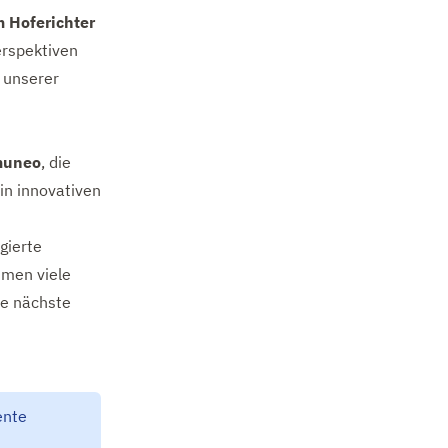
 Hoferichter
erspektiven
n unserer
muneo
, die
 in innovativen
gierte
hmen viele
ie nächste
ente